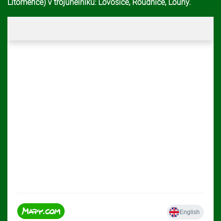
Litoměřice) v trojúhelníku: Lovosice, Roudnice, Louny.