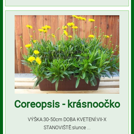
Coreopsis - krásnoočko
VÝŠKA:30-50cm DOBA KVETENÍ:VII-X
STANOVIŠTĚ:slunce ...