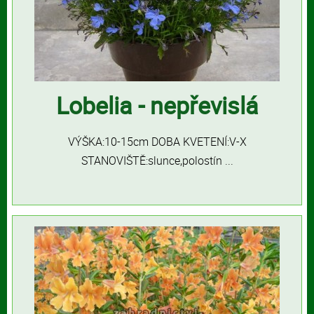
Lobelia - nepřevislá
VÝŠKA:10-15cm DOBA KVETENÍ:V-X
STANOVIŠTĚ:slunce,polostín ...