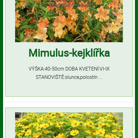
Mimulus-kejklířka
VÝŠKA:40-50cm DOBA KVETENÍ:VI-IX
STANOVIŠTĚ:slunce,polostín ...