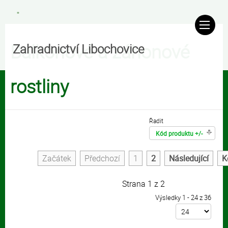
Balkonové a záhonové
Zahradnictví Libochovice
rostliny
Řadit
Kód produktu +/-
Začátek
Předchozí
1
2
Následující
K
Strana 1 z 2
Výsledky 1 - 24 z 36