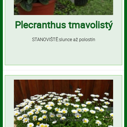
Plecranthus tmavolistý
STANOVIŠTĚ:slunce až polostín