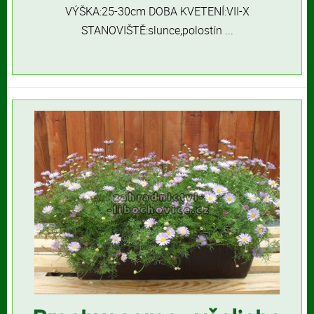
VÝŠKA:25-30cm DOBA KVETENÍ:VII-X
STANOVIŠTĚ:slunce,polostín ...