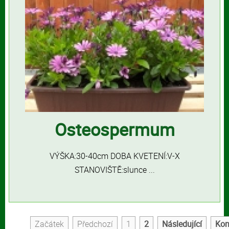
Osteospermum
VÝŠKA:30-40cm DOBA KVETENÍ:V-X
STANOVIŠTĚ:slunce ...
Začátek
Předchozí
1
2
Následující
Kon