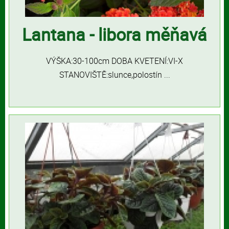
Lantana - libora měňavá
VÝŠKA:30-100cm DOBA KVETENÍ:VI-X
STANOVIŠTĚ:slunce,polostín ...