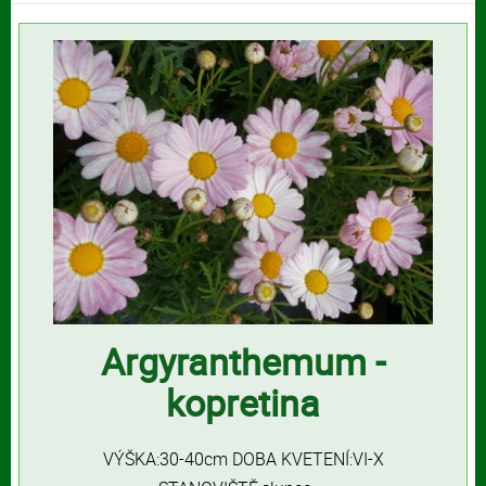
Argyranthemum -
kopretina
VÝŠKA:30-40cm DOBA KVETENÍ:VI-X