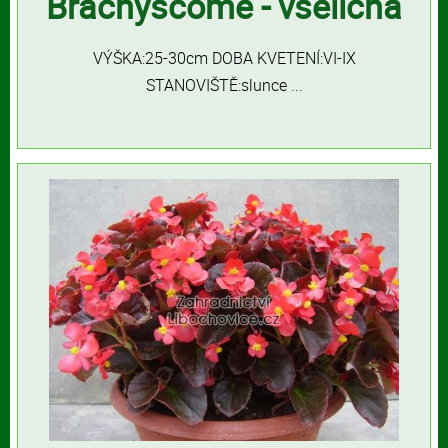
Brachyscome - všelicha
VÝŠKA:25-30cm DOBA KVETENÍ:VI-IX
STANOVIŠTĚ:slunce ...