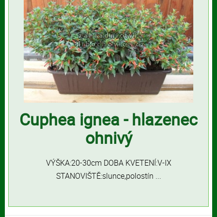
Cuphea ignea - hlazenec
ohnivý
VÝŠKA:20-30cm DOBA KVETENÍ:V-IX
STANOVIŠTĚ:slunce,polostín ...