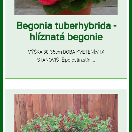
Begonia tuberhybrida -
hlíznatá begonie
VÝŠKA:30-35cm DOBA KVETENÍ:V-IX
STANOVIŠTĚ:polostín,stín ...