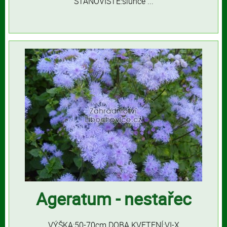
STANOVIŠTĚ:slunce ...
Ageratum - nestařec
VÝŠKA:50-70cm DOBA KVETENÍ:VI-X