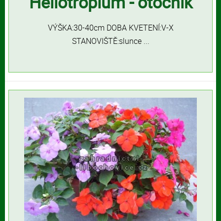
Heliotropium - otočník
VÝŠKA:30-40cm DOBA KVETENÍ:V-X
STANOVIŠTĚ:slunce ...