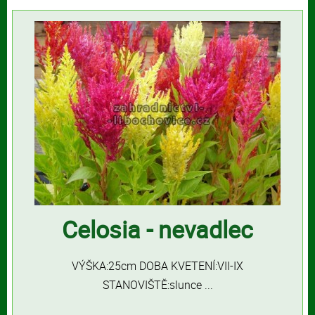
Celosia - nevadlec
VÝŠKA:25cm DOBA KVETENÍ:VII-IX
STANOVIŠTĚ:slunce ...