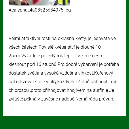
Acalypha_4a08525d34975.jpg
Velmi atraktivní rostlina okrasná květy, je jedovatá ve
všech částech.Povislé květenství je dlouhé 10-
25cm.Vyžaduje po celý rok teplo i v zimě nesmí
klesnout pod 16 stupňů.Pro dobré vybarvení je potřeba
dostatek světla a vysoká vzdušná vlhkost.Kořenový
bal udržovat stále vlhký,každých 14 dnů přihnojit.Trpí
chlorozou ,proto přihnojovat hnojivem na surfinie.Je
zvláště pěkná v závěsné nádobě.Nemá ráda průvan.