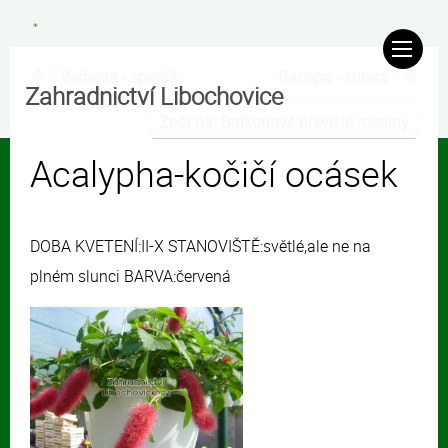
Verbena - sporýš
Bacopa - sutera
Zahradnictví Libochovice
Zpět na: Balkonové převislé rostliny
Acalypha-kočičí ocásek
DOBA KVETENÍ:II-X STANOVIŠTĚ:světlé,ale ne na
plném slunci BARVA:červená