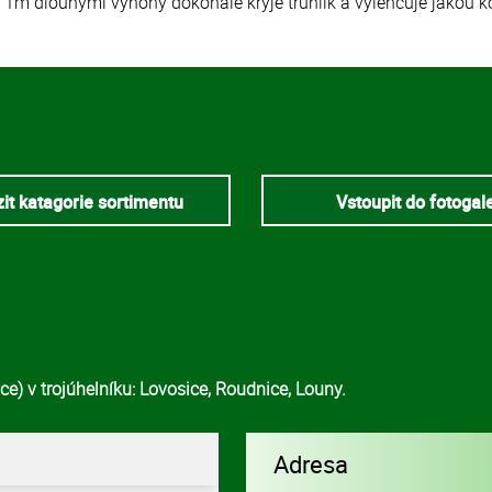
1m dlouhými výhony dokonale kryje truhlík a vylehčuje jakou k
it katagorie sortimentu
Vstoupit do fotogal
e) v trojúhelníku: Lovosice, Roudnice, Louny.
Adresa