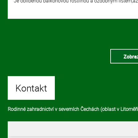
Je oblíbenou balkonovou rostlinou a ozdobným listem,až 
Zobraz
Kontakt
Rodinné zahradnictví v severních Čechách (oblast v Litoměřic