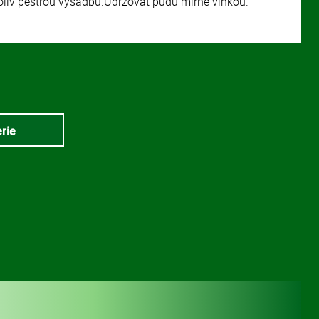
oliv pestrou výsadbu.Udržovat půdu mírně vlhkou.
erie