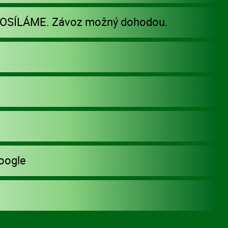
POSÍLÁME. Závoz možný dohodou.
oogle