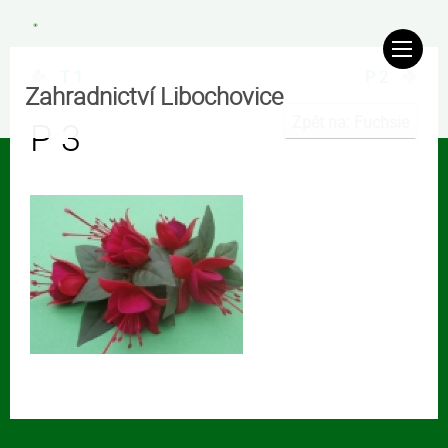
T 1
P 2
Zahradnictví Libochovice
Zpět na: Fuchsie
P 3