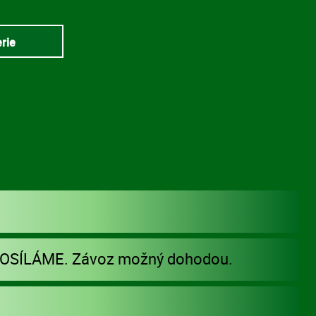
erie
POSÍLÁME. Závoz možný dohodou.