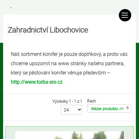
Konifery
Zahradnictví Libochovice
Náš sortiment konifer je pouze doplňkový, a proto vás
chceme upozornit na www stránky našeho partnera,
který se pěstování konifer věnuje především –
http://www.torba-sro.cz
Výsledky 1 - 1 z 1
Řadit
Název produktu -/+