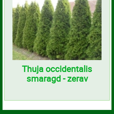
Thuja occidentalis
smaragd - zerav