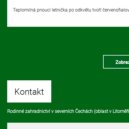
Teplomilná pnoucí letnička po odkvětu tvoří červenofialo
Zobraz
Kontakt
Rodinné zahradnictví v severních Čechách (oblast v Litoměřic