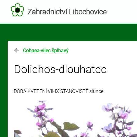
Zahradnictví Libochovice
Cobaea-vilec šplhavý
Dolichos-dlouhatec
DOBA KVETENÍ:VII-IX STANOVIŠTĚ:slunce