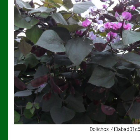
Dolichos_4f3abad01c6