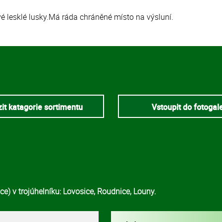
vé lesklé lusky.Má ráda chráněné místo na výsluní.
it katagorie sortimentu
Vstoupit do fotogal
e) v trojúhelníku: Lovosice, Roudnice, Louny.