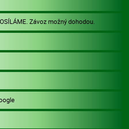
POSÍLÁME. Závoz možný dohodou.
oogle