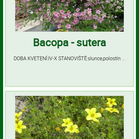
Bacopa - sutera
DOBA KVETENÍ:IV-X STANOVIŠTĚ:slunce,polostín ...