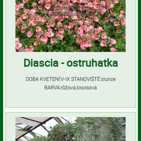
Diascia - ostruhatka
DOBA KVETENÍ:V-IX STANOVIŠTĚ:slunce
BARVA:růžová,lososová