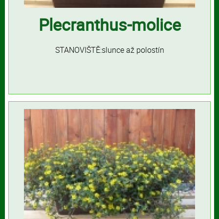
Plecranthus-molice
STANOVIŠTĚ:slunce až polostín