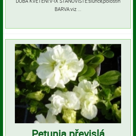
DOBA KVETENÍ:V-IX STANOVIŠTĚ:slunce,polostín
BARVA:viz ...
Petunia převislá