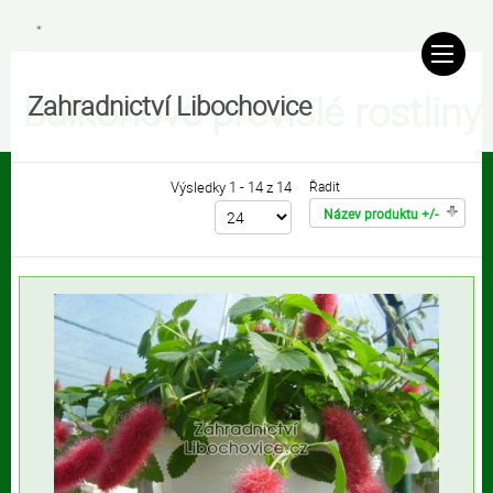
Balkonové převislé rostliny
Zahradnictví Libochovice
Výsledky 1 - 14 z 14
Řadit
Název produktu +/-