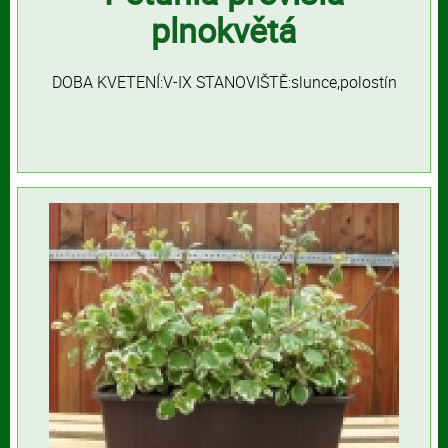
plnokvětá
DOBA KVETENÍ:V-IX STANOVIŠTĚ:slunce,polostín