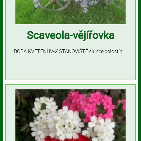
Scaveola-vějířovka
DOBA KVETENÍ:IV-X STANOVIŠTĚ:slunce,polostín ...