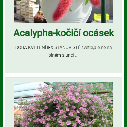
Acalypha-kočičí ocásek
DOBA KVETENÍ:II-X STANOVIŠTĚ:světlé,ale ne na
plném slunci ...