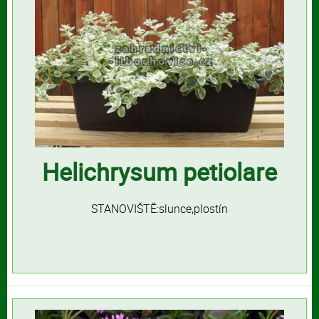
Helichrysum petiolare
STANOVIŠTĚ:slunce,plostín