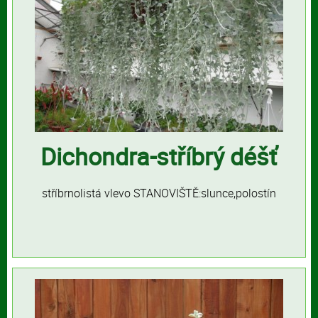
Dichondra-stříbrý déšť
stříbrnolistá vlevo STANOVIŠTĚ:slunce,polostín