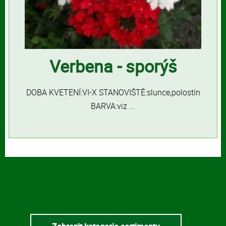
Verbena - sporýš
DOBA KVETENÍ:VI-X STANOVIŠTĚ:slunce,polostín
BARVA:viz ...