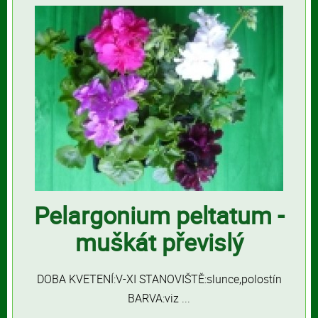
Pelargonium peltatum -
muškát převislý
DOBA KVETENÍ:V-XI STANOVIŠTĚ:slunce,polostín
BARVA:viz ...