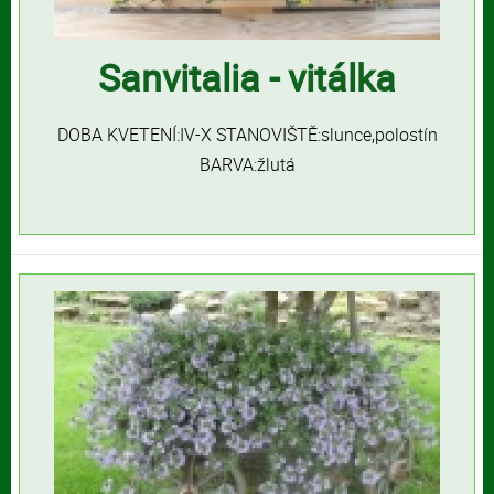
Sanvitalia - vitálka
DOBA KVETENÍ:IV-X STANOVIŠTĚ:slunce,polostín
BARVA:žlutá