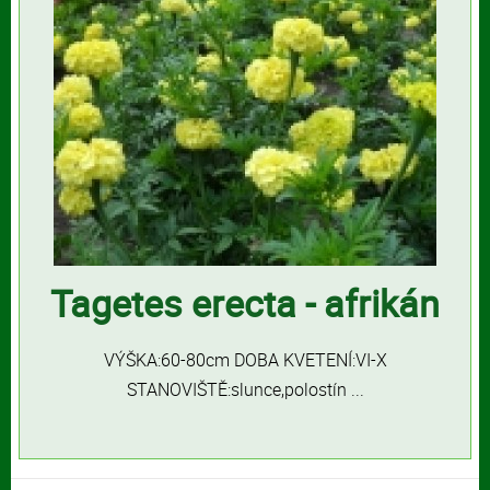
Tagetes erecta - afrikán
VÝŠKA:60-80cm DOBA KVETENÍ:VI-X
STANOVIŠTĚ:slunce,polostín ...