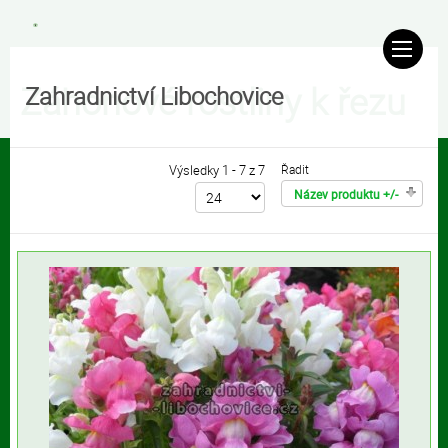
Záhonové rostliny k řezu
Zahradnictví Libochovice
Výsledky 1 - 7 z 7
Řadit
Název produktu +/-