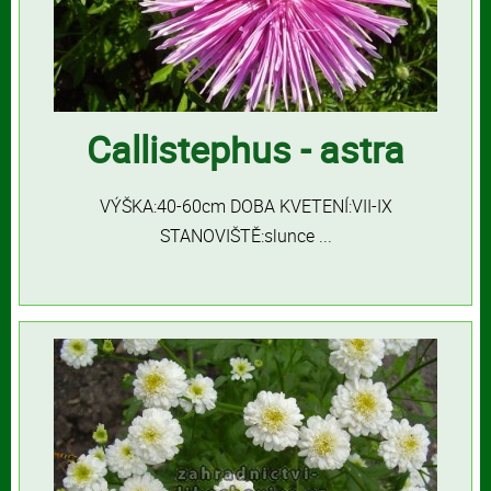
Callistephus - astra
VÝŠKA:40-60cm DOBA KVETENÍ:VII-IX
STANOVIŠTĚ:slunce ...