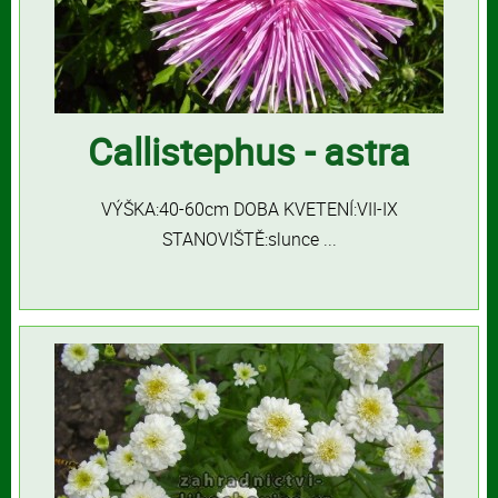
Callistephus - astra
VÝŠKA:40-60cm DOBA KVETENÍ:VII-IX
STANOVIŠTĚ:slunce ...