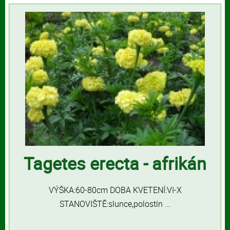
Tagetes erecta - afrikán
VÝŠKA:60-80cm DOBA KVETENÍ:VI-X
STANOVIŠTĚ:slunce,polostín ...