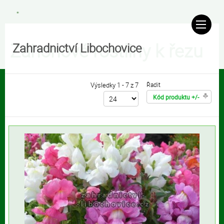
Záhonové rostliny k řezu
Zahradnictví Libochovice
Výsledky 1 - 7 z 7
Řadit
Kód produktu +/-