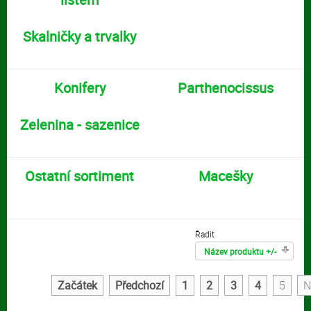
Skalničky a trvalky
Konifery
Parthenocissus
Zelenina - sazenice
Ostatní sortiment
Macešky
Řadit
Název produktu +/-
Začátek
Předchozí
1
2
3
4
5
N