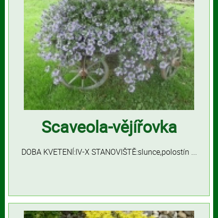
Scaveola-vějířovka
DOBA KVETENÍ:IV-X STANOVIŠTĚ:slunce,polostín ...