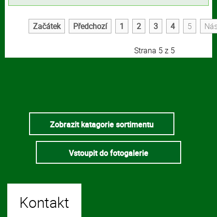
Začátek
Předchozí
1
2
3
4
5
Nás
Strana 5 z 5
Zobrazit katagorie sortimentu
Vstoupit do fotogalerie
Kontakt