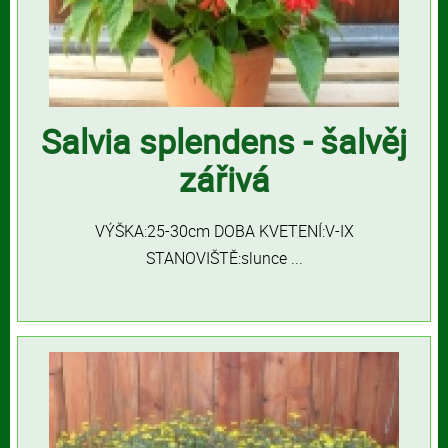
Salvia splendens - šalvěj
zářivá
VÝŠKA:25-30cm DOBA KVETENÍ:V-IX
STANOVIŠTĚ:slunce ...