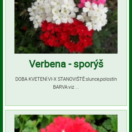
Verbena - sporýš
DOBA KVETENÍ:VI-X STANOVIŠTĚ:slunce,polostín
BARVA:viz ...