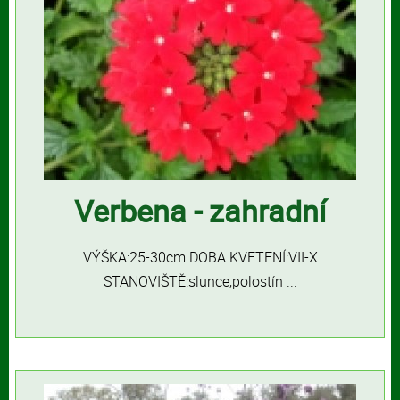
Verbena - zahradní
VÝŠKA:25-30cm DOBA KVETENÍ:VII-X
STANOVIŠTĚ:slunce,polostín ...