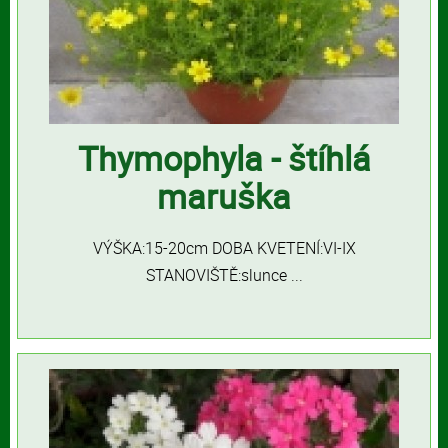
Thymophyla - štíhlá
maruška
VÝŠKA:15-20cm DOBA KVETENÍ:VI-IX
STANOVIŠTĚ:slunce ...