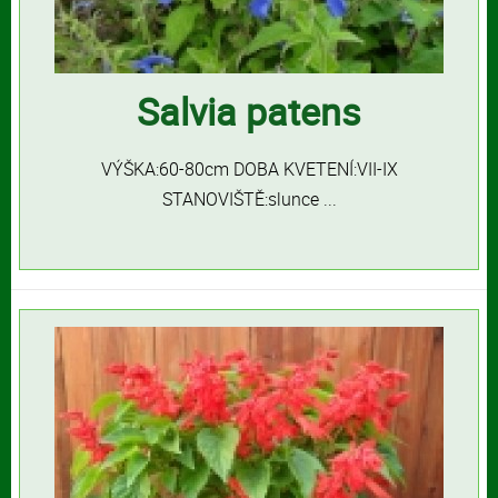
Salvia patens
VÝŠKA:60-80cm DOBA KVETENÍ:VII-IX
STANOVIŠTĚ:slunce ...