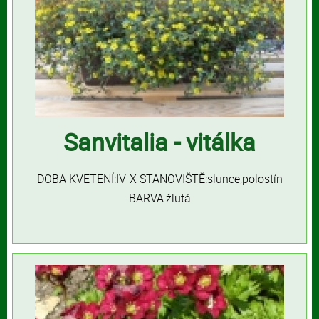
Sanvitalia - vitálka
DOBA KVETENÍ:IV-X STANOVIŠTĚ:slunce,polostín
BARVA:žlutá