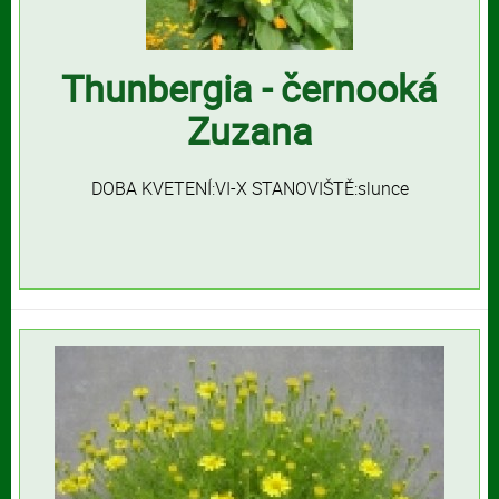
Thunbergia - černooká
Zuzana
DOBA KVETENÍ:VI-X STANOVIŠTĚ:slunce