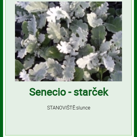
Senecio - starček
STANOVIŠTĚ:slunce