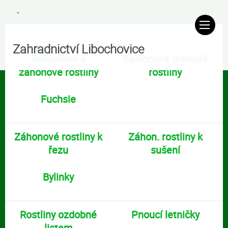
Zahradnictví Libochovice
Balkonové a
Balkonové převislé
záhonové rostliny
rostliny
Fuchsie
Záhonové rostliny k
Záhon. rostliny k
řezu
sušení
Bylinky
Rostliny ozdobné
Pnoucí letničky
listem