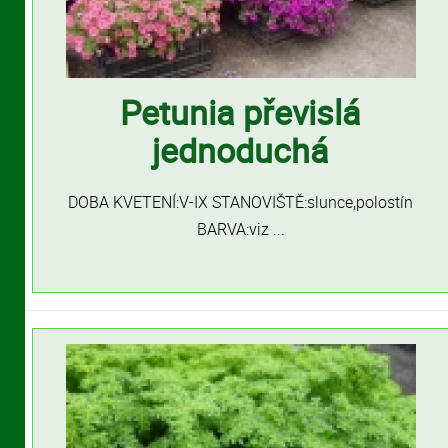
Petunia převislá
jednoduchá
DOBA KVETENÍ:V-IX STANOVIŠTĚ:slunce,polostín
BARVA:viz ...