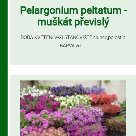
Pelargonium peltatum -
muškát převislý
DOBA KVETENÍ:V-XI STANOVIŠTĚ:slunce,polostín
BARVA:viz ...