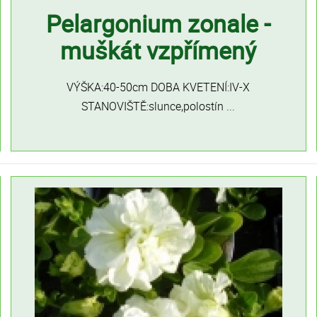
Pelargonium zonale -
muškát vzpřímený
VÝŠKA:40-50cm DOBA KVETENÍ:IV-X
STANOVIŠTĚ:slunce,polostín ...