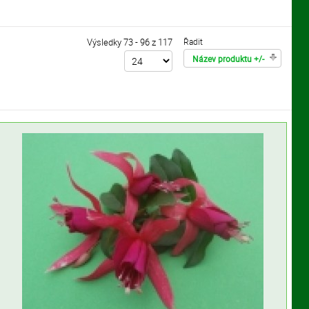
Výsledky 73 - 96 z 117
Řadit
Název produktu +/-