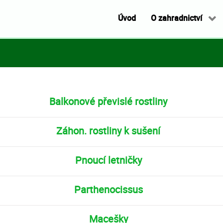
Úvod
O zahradnictví
Balkonové převislé rostliny
Záhon. rostliny k sušení
Pnoucí letničky
Parthenocissus
Macešky