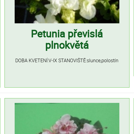
Petunia převislá
plnokvětá
DOBA KVETENÍ:V-IX STANOVIŠTĚ:slunce,polostín