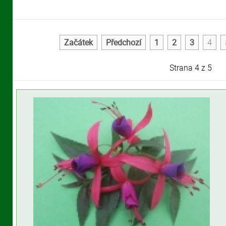
Začátek
Předchozí
1
2
3
4
Strana 4 z 5