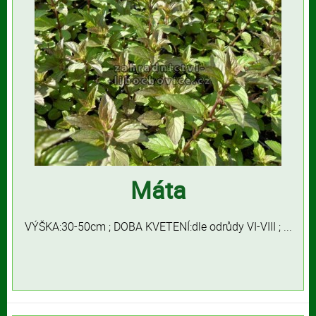
Máta
VÝŠKA:30-50cm ; DOBA KVETENÍ:dle odrůdy VI-VIII ; ...