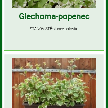
Glechoma-popenec
STANOVIŠTĚ:slunce,polostín