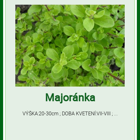
Majoránka
VÝŠKA:20-30cm ; DOBA KVETENÍ:VII-VIII ; ...