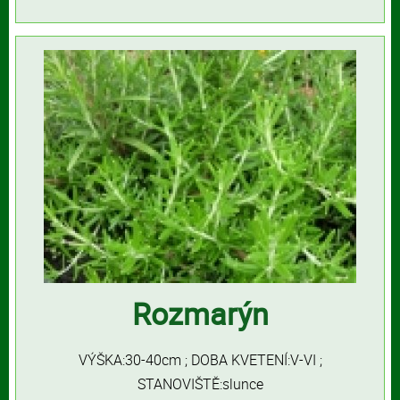
Rozmarýn
VÝŠKA:30-40cm ; DOBA KVETENÍ:V-VI ;
STANOVIŠTĚ:slunce