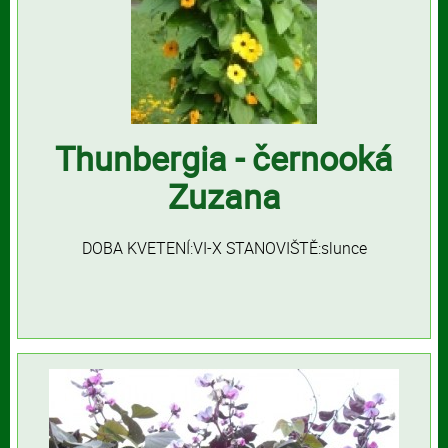
Thunbergia - černooká
Zuzana
DOBA KVETENÍ:VI-X STANOVIŠTĚ:slunce