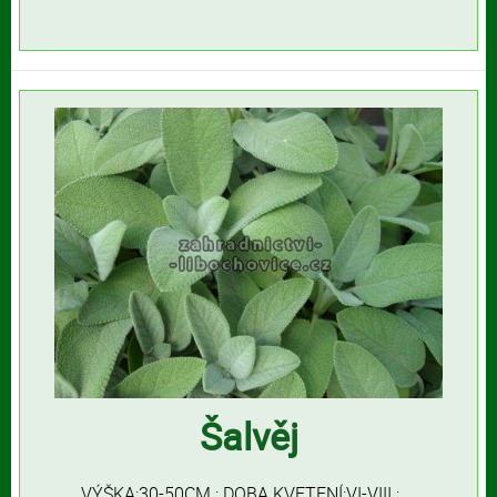
Šalvěj
VÝŠKA:30-50CM ; DOBA KVETENÍ:VI-VIII ; ...