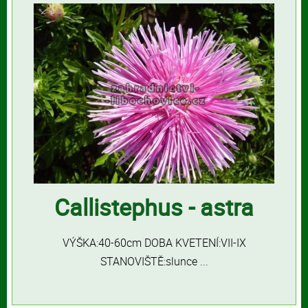
Callistephus - astra
VÝŠKA:40-60cm DOBA KVETENÍ:VII-IX
STANOVIŠTĚ:slunce ...