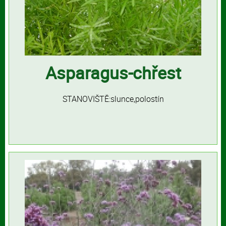
Asparagus-chřest
STANOVIŠTĚ:slunce,polostín