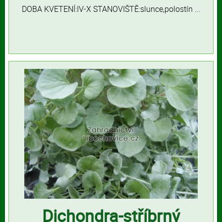
DOBA KVETENÍ:IV-X STANOVIŠTĚ:slunce,polostín ...
Dichondra-stříbrný