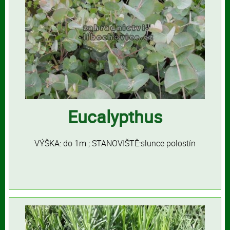
Eucalypthus
VÝŠKA: do 1m ; STANOVIŠTĚ:slunce polostín