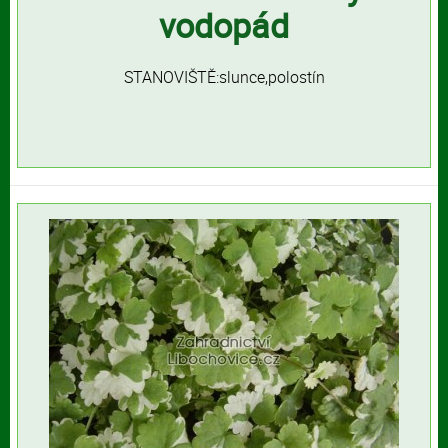
vodopád
STANOVIŠTĚ:slunce,polostín