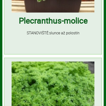
Plecranthus-molice
STANOVIŠTĚ:slunce až polostín