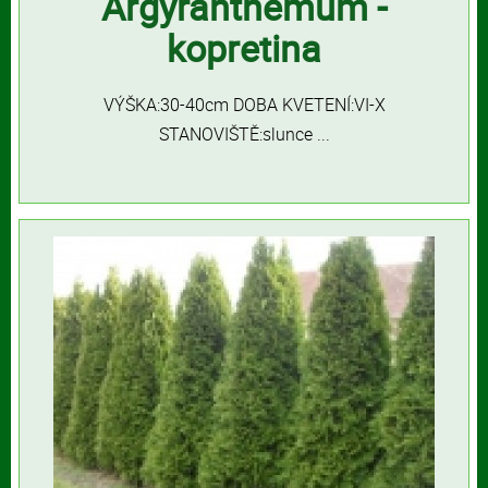
Argyranthemum -
kopretina
VÝŠKA:30-40cm DOBA KVETENÍ:VI-X
STANOVIŠTĚ:slunce ...