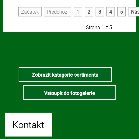
Začátek
Předchozí
1
2
3
4
5
Nás
Strana 1 z 5
Zobrazit katagorie sortimentu
Vstoupit do fotogalerie
Kontakt