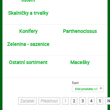
Skalničky a trvalky
Konifery
Parthenocissus
Zelenina - sazenice
Ostatní sortiment
Macešky
Řadit
Kód produktu +/-
Začátek
Předchozí
1
2
3
4
5
N