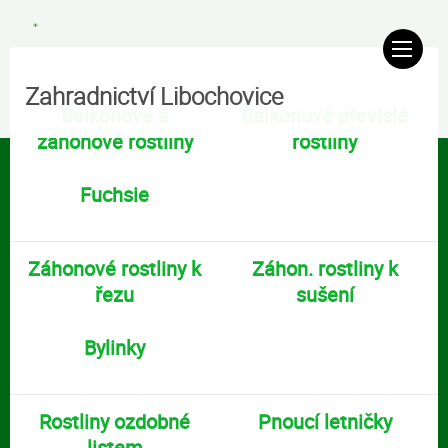
Zahradnictví Libochovice
Balkonové a
Balkonové převislé
záhonové rostliny
rostliny
Fuchsie
Záhonové rostliny k
Záhon. rostliny k
řezu
sušení
Bylinky
Rostliny ozdobné
Pnoucí letničky
listem