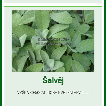
Šalvěj
VÝŠKA:30-50CM ; DOBA KVETENÍ:VI-VIII ; ...