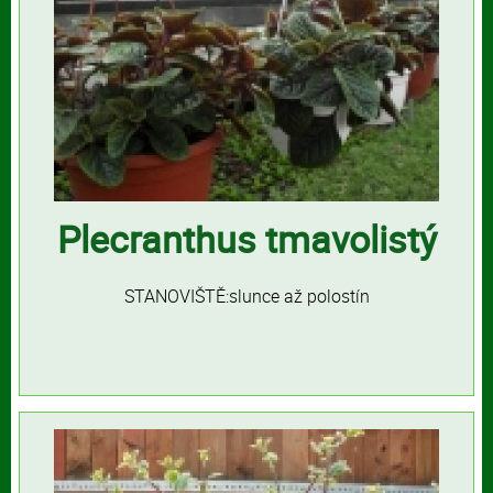
Plecranthus tmavolistý
STANOVIŠTĚ:slunce až polostín