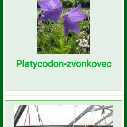
Platycodon-zvonkovec