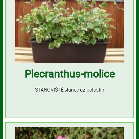
Plecranthus-molice
STANOVIŠTĚ:slunce až polostín