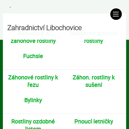
Zahradnictví Libochovice
Balkonové a
Balkonové převislé
záhonové rostliny
rostliny
Fuchsie
Záhonové rostliny k
Záhon. rostliny k
řezu
sušení
Bylinky
Rostliny ozdobné
Pnoucí letničky
listem