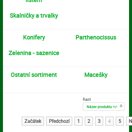
Skalničky a trvalky
Konifery
Parthenocissus
Zelenina - sazenice
Ostatní sortiment
Macešky
Řadit
Název produktu +/-
Začátek
Předchozí
1
2
3
4
5
N