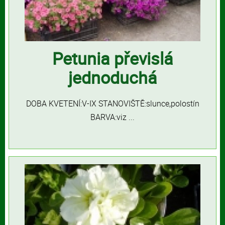
Petunia převislá
jednoduchá
DOBA KVETENÍ:V-IX STANOVIŠTĚ:slunce,polostín
BARVA:viz ...