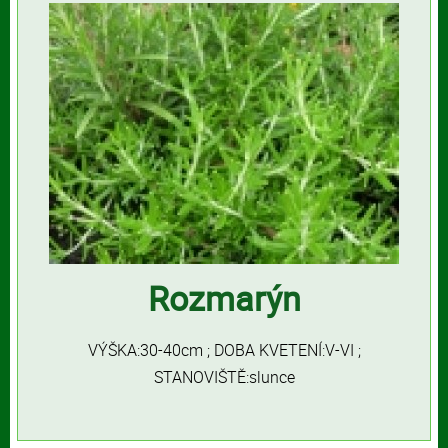
Rozmarýn
VÝŠKA:30-40cm ; DOBA KVETENÍ:V-VI ;
STANOVIŠTĚ:slunce