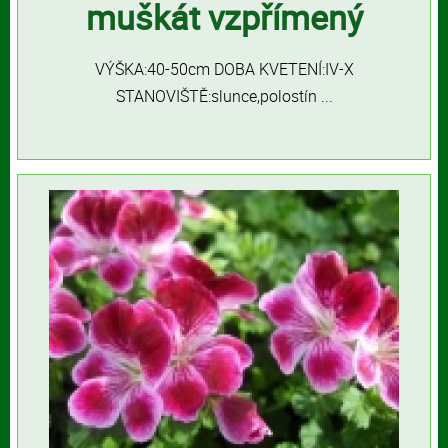
muškát vzpřímený
VÝŠKA:40-50cm DOBA KVETENÍ:IV-X
STANOVIŠTĚ:slunce,polostín ...