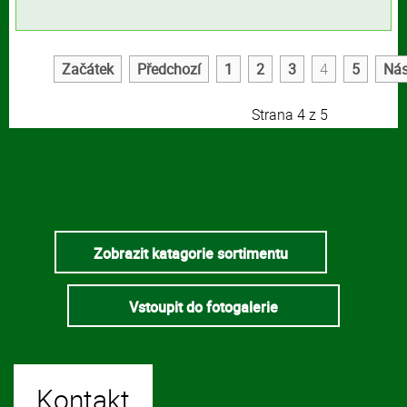
Začátek
Předchozí
1
2
3
4
5
Nás
Strana 4 z 5
Zobrazit katagorie sortimentu
Vstoupit do fotogalerie
Kontakt